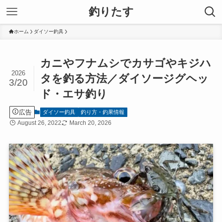
釣りたす
ホーム
ダイソー釣具
カニやフナムシでカサゴやキジハ
2026
タを釣る方法／ダイソージグヘッ
3/20
ド・エサ釣り
広告
ダイソー釣具
釣り方・釣果情報
August 26, 2022
March 20, 2026